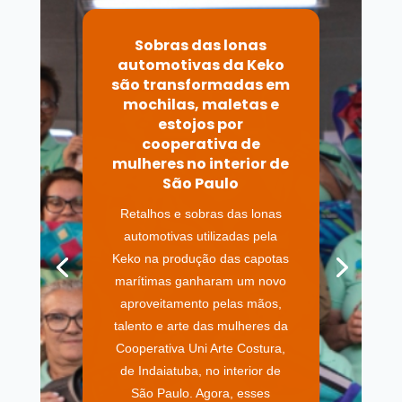
Sobras das lonas
automotivas da Keko
são transformadas em
mochilas, maletas e
estojos por
cooperativa de
mulheres no interior de
São Paulo
Retalhos e sobras das lonas
automotivas utilizadas pela
Keko na produção das capotas
marítimas ganharam um novo
aproveitamento pelas mãos,
talento e arte das mulheres da
Cooperativa Uni Arte Costura,
de Indaiatuba, no interior de
São Paulo. Agora, esses