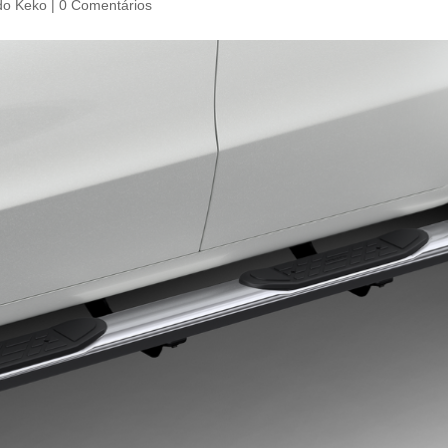
o Keko
|
0 Comentários