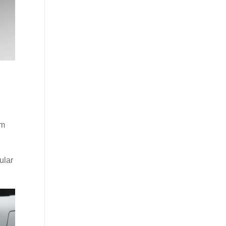
em
ular