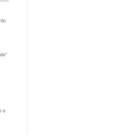
nto
ade”
o o