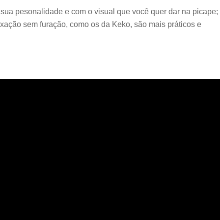
m sua pesonalidade e com o visual que você quer dar na picape;
ixação sem furação, como os da Keko, são mais práticos e