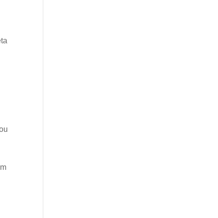
eta
 ou
um