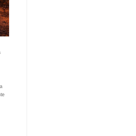
a
ça
nte