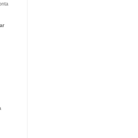
onta
ar
a