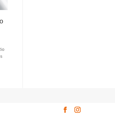
no
Rio
es