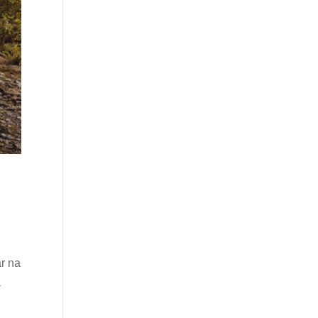
r na
a