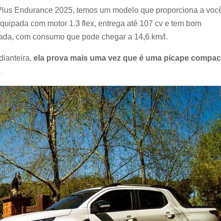
 Plus Endurance 2025, temos um modelo que proporciona a voc
 equipada com motor 1.3 flex, entrega até 107 cv e tem bom
ada, com consumo que pode chegar a 14,6 km/l.
ianteira,
ela prova mais uma vez que é uma picape compac
.