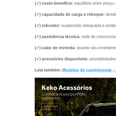
(✓) custo-benefício:
equilíbrio entre preço
(✓) capacidade de carga e reboque:
desde
(✓) robustez:
suspensão adequada e proteçã
(✓) assistência técnica:
rede de concession
(✓) valor de revenda:
quanto seu investimen
(✓) acessórios disponíveis:
possibilidade
Leia também:
Modelos de caminhonete – c