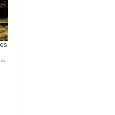
res
ais