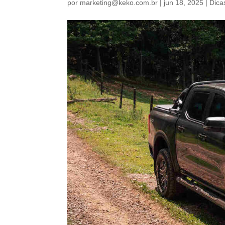
por
marketing@keko.com.br
|
jun 18, 2025
|
Dica