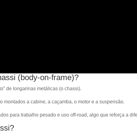
assi (body-on-frame)?
o” de longarinas metálicas (o chassi).
o montados a cabine, a caçamba, o motor e a suspensão.
dos para trabalho pesado e uso off-road, algo que reforça a di
ssi?