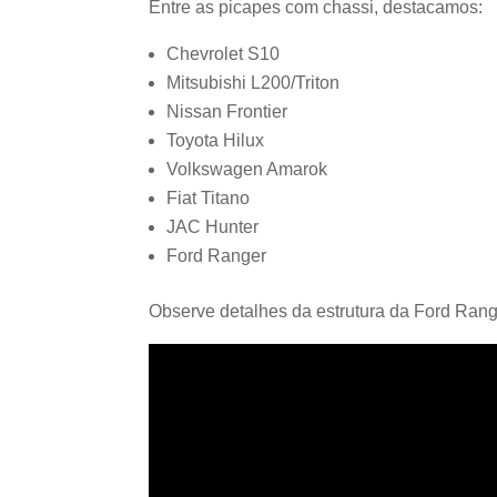
Entre as picapes com chassi, destacamos:
Chevrolet S10
Mitsubishi L200/Triton
Nissan Frontier
Toyota Hilux
Volkswagen Amarok
Fiat Titano
JAC Hunter
Ford Ranger
Observe detalhes da estrutura da Ford Range