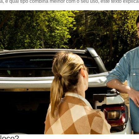
 e qual tipo combina melhor com o seu uso, este texto explica t
bloco?