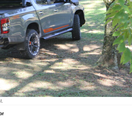
t.
br