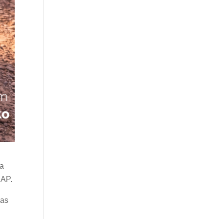
 a
CAP.
mas