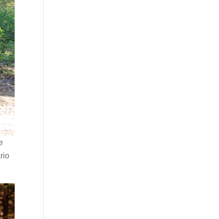
e
rio