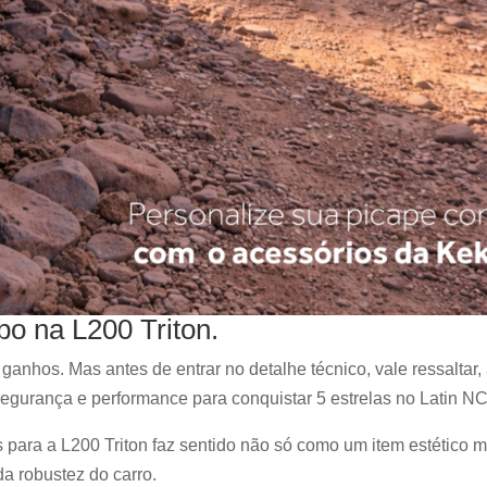
bo na L200 Triton.
 ganhos. Mas antes de entrar no detalhe técnico, vale ressaltar,
egurança e performance para conquistar 5 estrelas no Latin N
os para a L200 Triton faz sentido não só como um item estético 
a robustez do carro.