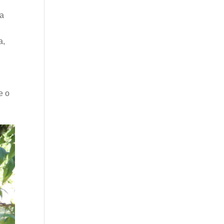
ca
a,
e o