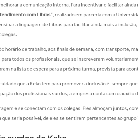
 melhorar a comunicação interna. Para incentivar e facilitar ai
 atendimento com Libras”
, realizado em parceria com a Universi
ensinar a linguagem de Libras para facilitar ainda mais a inclusão
colegas.
o horário de trabalho, aos finais de semana, com transporte, mate
 para todos os profissionais, que se inscreveram voluntariament
caram na lista de espera para a próxima turma, prevista para aco
o cuidado que a Keko tem para promover a inclusão é, sempre qu
pação dos profissionais surdos, a empresa conta com o auxílio 
eragem e se conectam com os colegas. Eles almoçam juntos, conv
 que seria possível, de eles se sentirem pertencentes ao grupo”