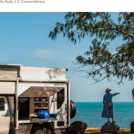
o Auto
|
0 Comentários