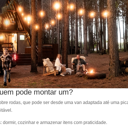
quem pode montar um?
bre rodas, que pode ser desde uma van adaptada até uma pic
tável.
s: dormir, cozinhar e armazenar itens com praticidade.