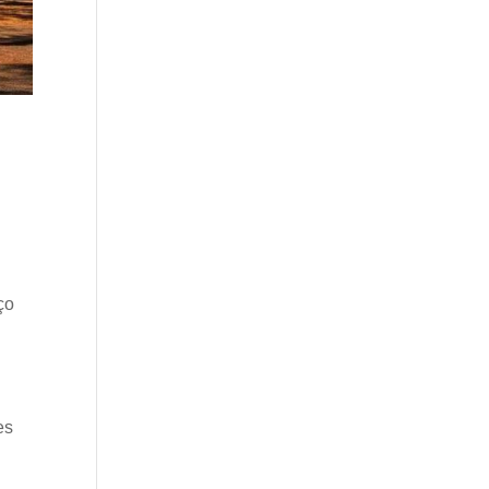
ço
es