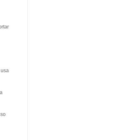
rtar
 usa
ra
sso