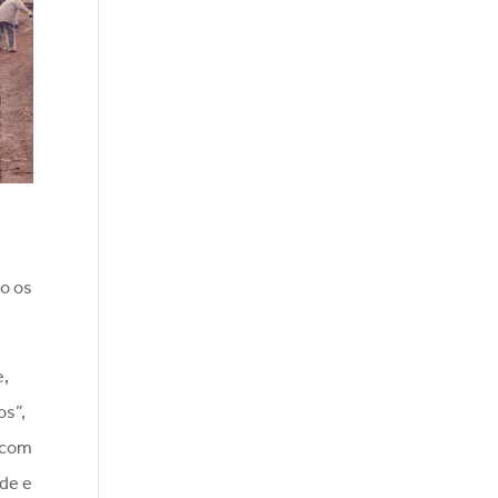
do os
e,
os”,
 com
ade e