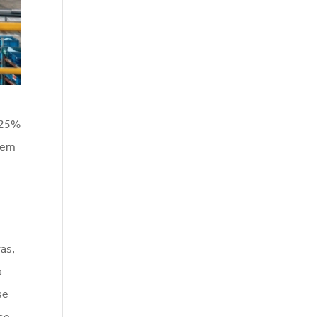
 25%
a em
e
ras,
a
se
se,