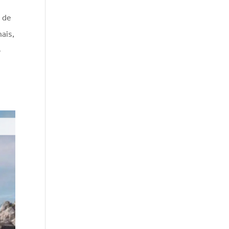
s de
ais,
o