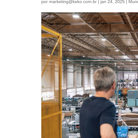
por
marketing@keko.com.br
|
jan 24, 2025
|
Mun