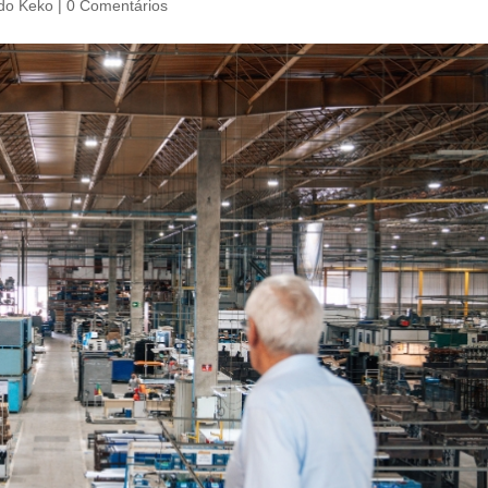
do Keko
|
0 Comentários