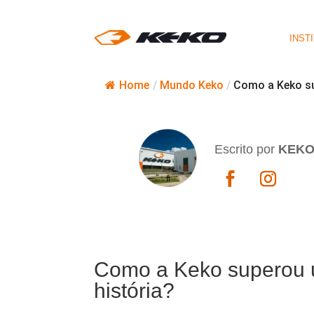
INST
Home
/
Mundo Keko
/
Como a Keko su
Escrito por
KEK
Como a Keko superou u
história?