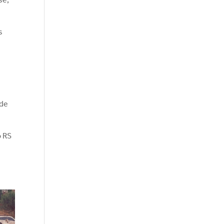
s
 de
o RS