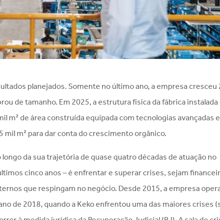
ultados planejados. Somente no último ano, a empresa cresceu
rou de tamanho. Em 2025, a estrutura física da fábrica instalad
mil m² de área construída equipada com tecnologias avançadas 
5 mil m² para dar conta do crescimento orgânico.
 longo da sua trajetória de quase quatro décadas de atuação no
timos cinco anos – é enfrentar e superar crises, sejam financei
xternos que respingam no negócio. Desde 2015, a empresa oper
no ano de 2018, quando a Keko enfrentou uma das maiores crises (
orrer à medida jurídica da Recuperação Judicial (RJ). A sala de cri