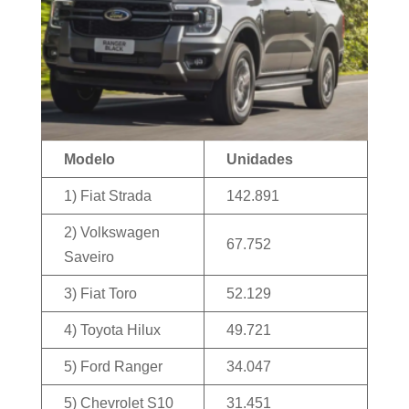
Modelo
Unidades
1) Fiat Strada
142.891
2) Volkswagen
67.752
Saveiro
3) Fiat Toro
52.129
4) Toyota Hilux
49.721
5) Ford Ranger
34.047
5) Chevrolet S10
31.451