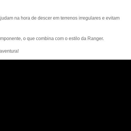
ajudam na hora de descer em terrenos irregulares e evitam
 imponente, o que combina com o estilo da Ranger.
 aventura!