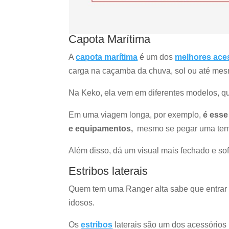
Capota Marítima
A
capota marítima
é um dos
melhores aces
carga na caçamba da chuva, sol ou até mes
Na Keko, ela vem em diferentes modelos, q
Em uma viagem longa, por exemplo,
é esse
e equipamentos,
mesmo se pegar uma tem
Além disso, dá um visual mais fechado e sof
Estribos laterais
Quem tem uma Ranger alta sabe que entrar e 
idosos.
Os
estribos
laterais são um dos acessórios