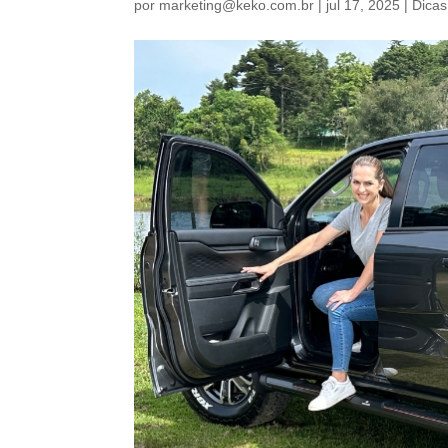
por
marketing@keko.com.br
|
jul 17, 2025
|
Dicas