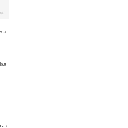
r a
las
o ao