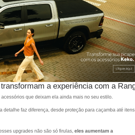
 transformam a experiência com a Ran
 acessórios que deixam ela ainda mais no seu estilo.
a detalhe faz diferença, desde proteção para caçamba até itens
esses upgrades não são só firulas,
eles aumentam a