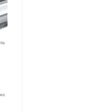
nta
ões