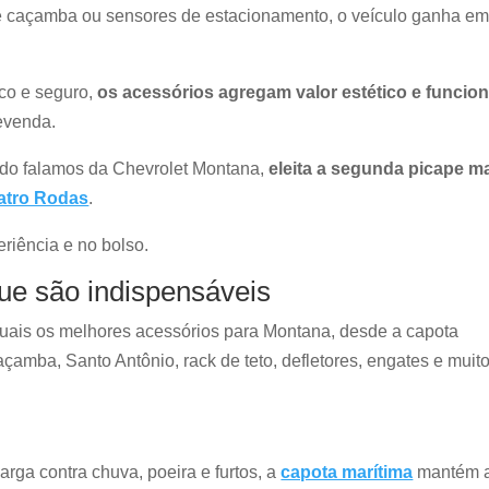
de caçamba ou sensores de estacionamento, o veículo ganha e
co e seguro,
os acessórios agregam valor estético e funcion
revenda.
ndo falamos da Chevrolet Montana,
eleita a segunda picape m
atro Rodas
.
eriência e no bolso.
ue são indispensáveis
quais os melhores acessórios para Montana, desde a capota
 caçamba, Santo Antônio, rack de teto, defletores, engates e muit
rga contra chuva, poeira e furtos, a
capota marítima
mantém 