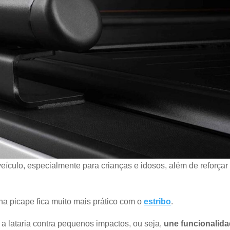
 veículo, especialmente para crianças e idosos, além de reforçar
na picape fica muito mais prático com o
estribo
.
a lataria contra pequenos impactos, ou seja,
une funcionalid