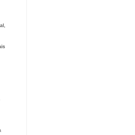
m
al,
ais
o
a