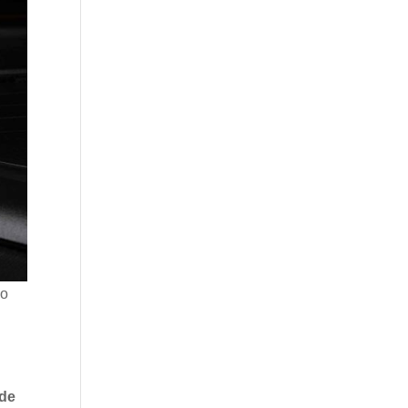
 o
ade