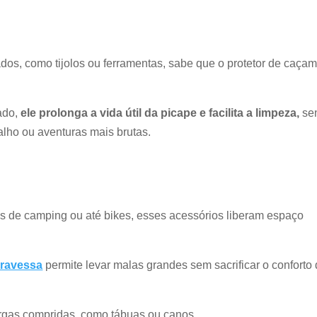
dos, como tijolos ou ferramentas, sabe que o protetor de caça
çado,
ele prolonga a vida útil da picape e facilita a limpeza,
se
lho ou aventuras mais brutas.
s de camping ou até bikes, esses acessórios liberam espaço
travessa
permite levar malas grandes sem sacrificar o conforto
argas compridas, como tábuas ou canos.