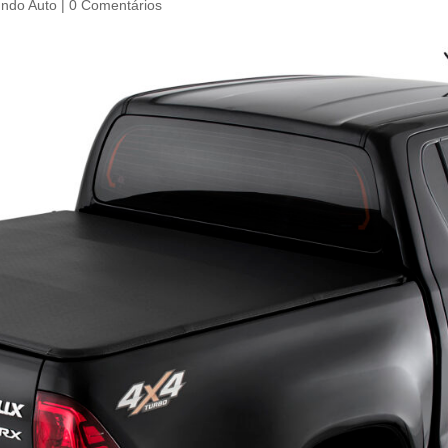
ndo Auto
|
0 Comentários