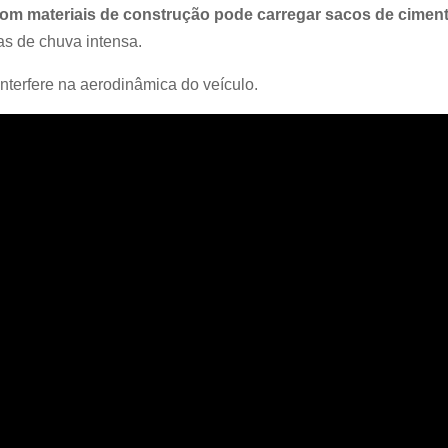
com materiais de construção pode carregar sacos de cimen
s de chuva intensa.
interfere na aerodinâmica do veículo.