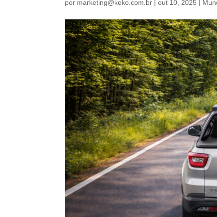
por
marketing@keko.com.br
|
out 10, 2025
|
Mun