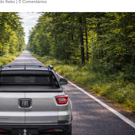
do Keko
|
0 Comentários