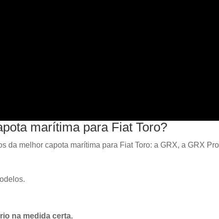
apota marítima para Fiat Toro?
 da melhor capota marítima para Fiat Toro: a GRX, a GRX Pr
odelos.
brio na medida certa.