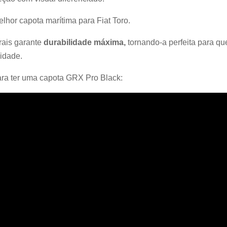
lhor capota marítima para Fiat Toro.
urais garante
durabilidade máxima,
tornando-a perfeita para q
lidade.
ara ter uma capota GRX Pro Black: