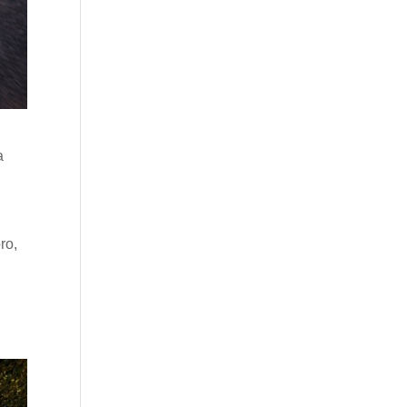
a
ro,