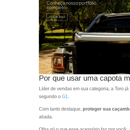
Por que usar uma capota ma
Líder de vendas em sua categoria, a Toro já
segundo o
G1
.
Com tanto destaque,
proteger sua caçamba
aliada.
Olha só o que esse acessório faz por você: