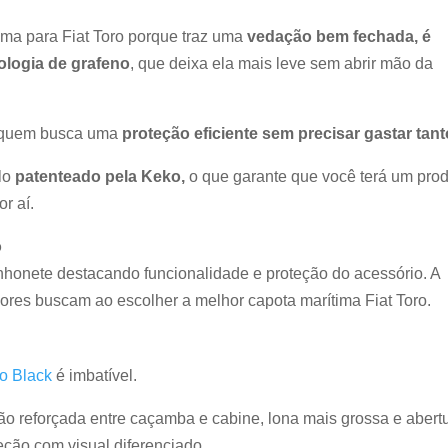
tima para Fiat Toro porque traz uma
vedação bem fechada, é
ologia de grafeno
, que deixa ela mais leve sem abrir mão da
ra quem busca uma
proteção eficiente sem precisar gastar tant
elo
patenteado pela Keko,
o que garante que você terá um pro
r aí.
o
honete destacando funcionalidade e proteção do acessório. A
dores buscam ao escolher a melhor capota marítima Fiat Toro.
k
o Black
é imbatível.
o reforçada entre caçamba e cabine, lona mais grossa e abert
ção com visual diferenciado.