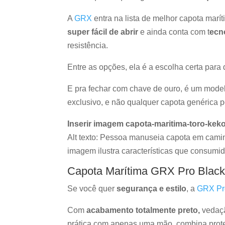
A
GRX
entra na lista de melhor capota marí
super fácil de abrir
e ainda conta com t
ecn
resistência.
Entre as opções, ela é a escolha certa pa
E pra fechar com chave de ouro, é um mod
exclusivo, e não qualquer capota genérica po
Inserir imagem capota-maritima-toro-kek
Alt texto: Pessoa manuseia capota em camin
imagem ilustra características que consumi
Capota Marítima GRX Pro Blac
Se você quer
segurança e estilo
, a
GRX Pr
Com
acabamento totalmente preto,
vedaçã
prática com apenas uma mão, combina prote