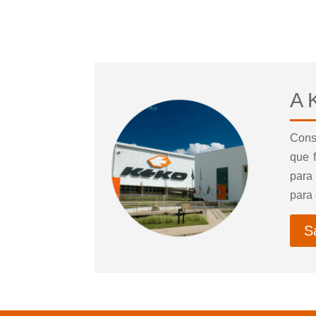
A 
Cons
que 
para
para
S