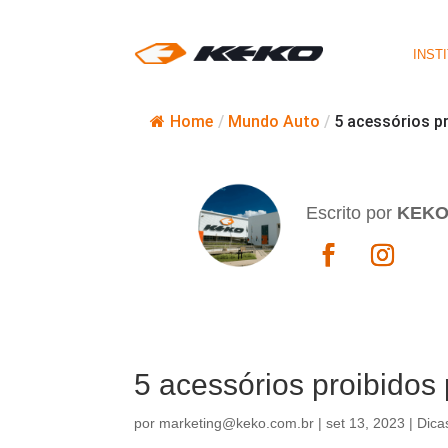
INST
Home
/
Mundo Auto
/
5 acessórios p
Escrito por
KEK
5 acessórios proibidos
por
marketing@keko.com.br
|
set 13, 2023
|
Dica