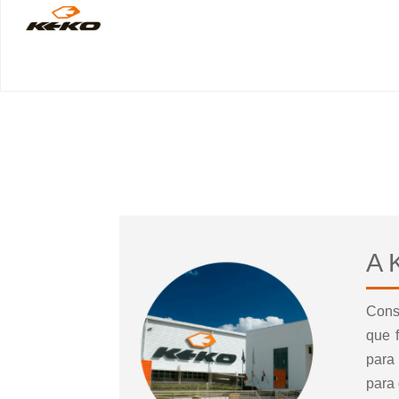
A 
Cons
que 
para
para