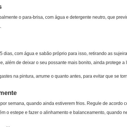
s
palmente o para-brisa, com água e detergente neutro, que previ
a.
15 dias, com água e sabão próprio para isso, retirando as suje
, além de deixar o seu possante mais bonito, ainda protege a l
stes na pintura, arrume o quanto antes, para evitar que se t
lmente
z por semana, quando ainda estiverem frios. Regule de acord
bém o estepe e fazer o alinhamento e balanceamento, quando n